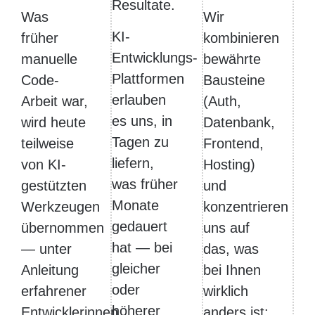
Resultate.
Was
Wir
KI-
früher
kombinieren
Entwicklungs-
manuelle
bewährte
Plattformen
Code-
Bausteine
erlauben
Arbeit war,
(Auth,
es uns, in
wird heute
Datenbank,
Tagen zu
teilweise
Frontend,
liefern,
von KI-
Hosting)
was früher
gestützten
und
Monate
Werkzeugen
konzentrieren
gedauert
übernommen
uns auf
hat — bei
— unter
das, was
gleicher
Anleitung
bei Ihnen
oder
erfahrener
wirklich
höherer
Entwicklerinnen
anders ist: