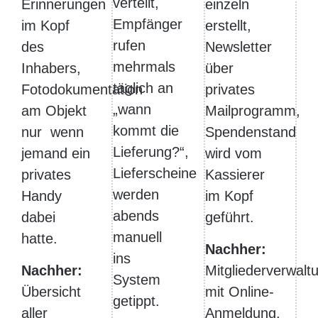
verteilt,
Erinnerungen
einzeln
Empfänger
im Kopf
erstellt,
rufen
des
Newsletter
mehrmals
Inhabers,
über
täglich an
Fotodokumentation
privates
„wann
am Objekt
Mailprogramm,
kommt die
nur wenn
Spendenstand
Lieferung?“,
jemand ein
wird vom
Lieferscheine
privates
Kassierer
werden
Handy
im Kopf
abends
dabei
geführt.
manuell
hatte.
Nachher:
ins
Nachher:
Mitgliederverwalt
System
Übersicht
mit Online-
getippt.
aller
Anmeldung,