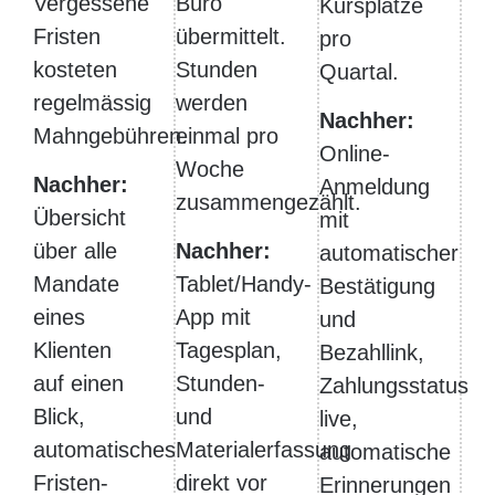
Vergessene
Büro
Kursplätze
Fristen
übermittelt.
pro
kosteten
Stunden
Quartal.
regelmässig
werden
Nachher:
Mahngebühren.
einmal pro
Online-
Woche
Nachher:
Anmeldung
zusammengezählt.
Übersicht
mit
über alle
Nachher:
automatischer
Mandate
Tablet/Handy-
Bestätigung
eines
App mit
und
Klienten
Tagesplan,
Bezahllink,
auf einen
Stunden-
Zahlungsstatus
Blick,
und
live,
automatisches
Materialerfassung
automatische
Fristen-
direkt vor
Erinnerungen