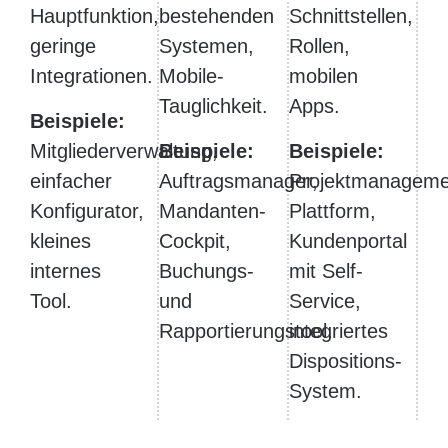
Hauptfunktion,
bestehenden
Schnittstellen,
geringe
Systemen,
Rollen,
Integrationen.
Mobile-
mobilen
Tauglichkeit.
Apps.
Beispiele:
Mitgliederverwaltung,
Beispiele:
Beispiele:
einfacher
Auftragsmanager,
Projektmanageme
Konfigurator,
Mandanten-
Plattform,
kleines
Cockpit,
Kundenportal
internes
Buchungs-
mit Self-
Tool.
und
Service,
Rapportierungstool.
integriertes
Dispositions-
System.