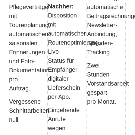
Nachher:
Pflegeverträge
automatische
Disposition
mit
Beitragsrechnung
mit
Tourenplanung,
Newsletter-
automatischer
automatischen
Anbindung,
Routenoptimierung,
saisonalen
Spenden-
Live-
Erinnerungen
Tracking.
Status für
und Foto-
Zwei
Empfänger,
Dokumentation
Stunden
digitaler
pro
Vorstandsarbeit
Lieferschein
Auftrag.
gespart
per App.
Vergessene
pro Monat.
Eingehende
Schnittarbeiten:
Anrufe
null.
wegen