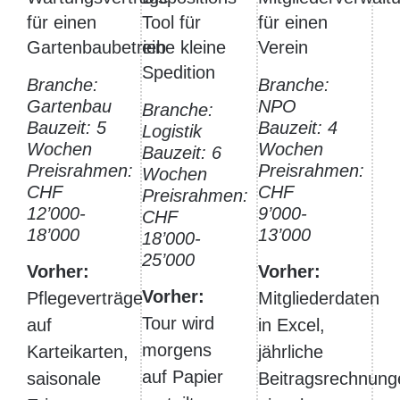
für einen
Tool für
für einen
Gartenbaubetrieb
eine kleine
Verein
Spedition
Branche:
Branche:
Gartenbau
NPO
Branche:
Bauzeit: 5
Bauzeit: 4
Logistik
Wochen
Wochen
Bauzeit: 6
Preisrahmen:
Preisrahmen:
Wochen
CHF
CHF
Preisrahmen:
12’000-
9’000-
CHF
18’000
13’000
18’000-
25’000
Vorher:
Vorher:
Vorher:
Pflegeverträge
Mitgliederdaten
Tour wird
auf
in Excel,
morgens
Karteikarten,
jährliche
auf Papier
saisonale
Beitragsrechnung