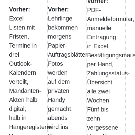
Vorher:
Vorher:
Vorher:
PDF-
Excel-
Lehrlinge
Anmeldeformular,
Listen mit
bekommen
manuelle
Fristen,
morgens
Eintragung
Termine in
Papier-
in Excel.
drei
Auftragsblätter,
Bestätigungsmail
Outlook-
Fotos
per Hand,
Kalendern
werden
Zahlungsstatus-
verteilt,
auf dem
Übersicht
Mandanten-
privaten
alle zwei
Akten halb
Handy
Wochen.
digital,
gemacht,
Fünf bis
halb in
abends
zehn
Hängeregistern.
wird ins
vergessene