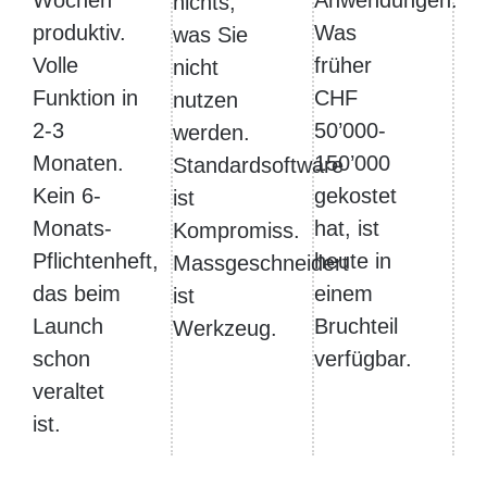
nichts,
produktiv.
Was
was Sie
Volle
früher
nicht
Funktion in
CHF
nutzen
2-3
50’000-
werden.
Monaten.
150’000
Standardsoftware
Kein 6-
gekostet
ist
Monats-
hat, ist
Kompromiss.
Pflichtenheft,
heute in
Massgeschneidert
das beim
einem
ist
Launch
Bruchteil
Werkzeug.
schon
verfügbar.
veraltet
ist.