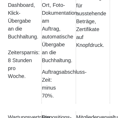
Dashboard,
Ort, Foto-
für
Klick-
Dokumentation
ausstehende
Übergabe
am
Beträge,
an die
Auftrag,
Zertifikate
Buchhaltung.
automatische
auf
Übergabe
Knopfdruck.
Zeitersparnis:
an die
8 Stunden
Buchhaltung.
pro
Auftragsabschluss-
Woche.
Zeit:
minus
70%.
Wartungsverträge
Dispositions-
Mitgliederverwalt