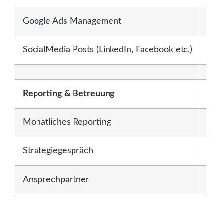
Google Ads Management
—
SocialMedia Posts (LinkedIn, Facebook etc.)
2 P
Reporting & Betreuung
Monatliches Reporting
1-S
Strategiegespräch
—
Ansprechpartner
Te