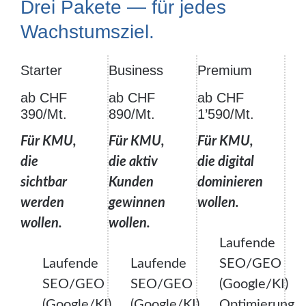
Drei Pakete — für jedes
Wachstumsziel.
Starter
Business
Premium
ab CHF
ab CHF
ab CHF
390/Mt.
890/Mt.
1’590/Mt.
Für KMU,
Für KMU,
Für KMU,
die
die aktiv
die digital
sichtbar
Kunden
dominieren
werden
gewinnen
wollen.
wollen.
wollen.
Laufende
Laufende
Laufende
SEO/GEO
SEO/GEO
SEO/GEO
(Google/KI)
(Google/KI)
(Google/KI)
Optimierung