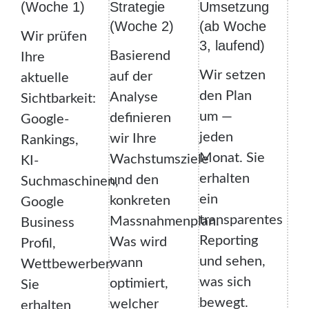
(Woche 1)
Strategie
Umsetzung
(Woche 2)
(ab Woche
Wir prüfen
3, laufend)
Basierend
Ihre
Wir setzen
auf der
aktuelle
den Plan
Analyse
Sichtbarkeit:
um —
definieren
Google-
jeden
wir Ihre
Rankings,
Monat. Sie
Wachstumsziele
KI-
erhalten
und den
Suchmaschinen,
ein
konkreten
Google
transparentes
Massnahmenplan.
Business
Reporting
Was wird
Profil,
und sehen,
wann
Wettbewerber.
was sich
optimiert,
Sie
bewegt.
welcher
erhalten