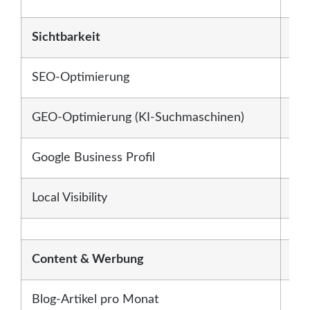
Sichtbarkeit
SEO-Optimierung
Bas
GEO-Optimierung (KI-Suchmaschinen)
Bas
Google Business Profil
Set
Local Visibility
Mon
Content & Werbung
Blog-Artikel pro Monat
1