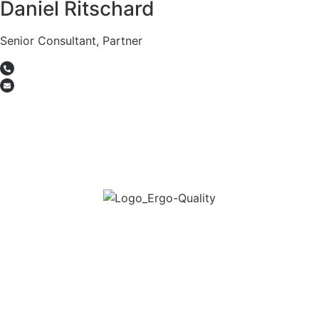
Daniel Ritschard
Senior Consultant, Partner
+41 44 515 20 09
daniel.ritschard@webgearing.com
webgearing ag
Understand. Build. Grow