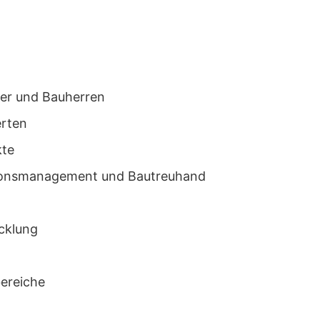
ger und Bauherren
erten
kte
tionsmanagement und Bautreuhand
cklung
ereiche