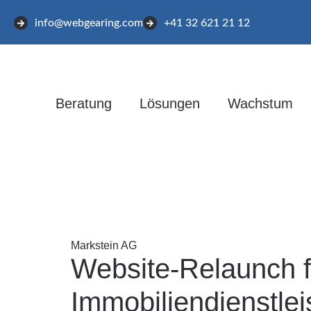
info@webgearing.com
+41 32 621 21 12
Beratung
Lösungen
Wachstum
Markstein AG
Website-Relaunch fü
Immobiliendienstle