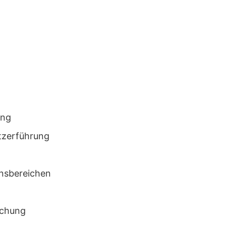
ung
utzerführung
onsbereichen
ichung