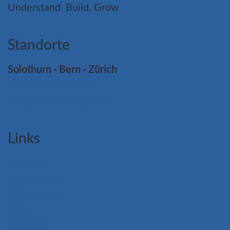
Understand. Build. Grow
Standorte
Solothurn · Bern · Zürich
+41 32 621 21 12
info@webgearing.com
Links
Beratung
Entwicklung
Referenzen
Blog
Academy